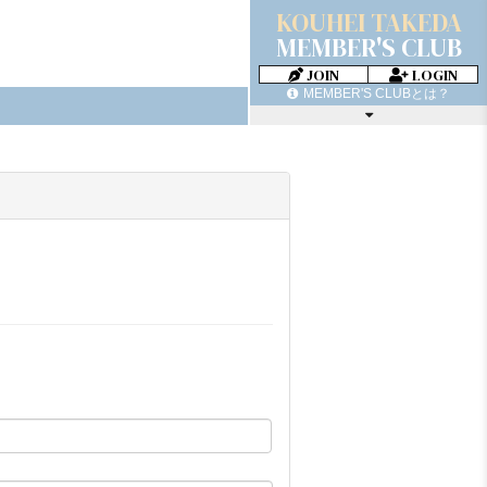
KOUHEI TAKEDA
MEMBER'S CLUB
JOIN
LOGIN
MEMBER'S CLUBとは？
MOVIE
PHOTO BLOG
RADIO
TICKET
GREETING MAIL