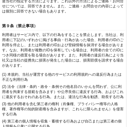
途当社の指定する方法によります。これ以外の方法によるご連絡・お問合
せについては、回答できません。また、ご連絡・お問合せの内容によって
は個別に回答できない場合もあります。
第９条（禁止事項）
利用者はサービス内で、以下の行為をすることを禁止します。当社は、利
用者に下記のいずれかに掲げる事由・行為があった場合、利用者のIDのご
利用を停止し、または利用者のIDおよび登録情報を抹消する場合がありま
す。なお、利用者が複数のIDを保有している場合は、利用者の全てのIDに
つき同様の措置を取る場合があります。また、利用者の違反行為により当
社又は当社の提携先に損害が発生した場合には、損害賠償を請求する場合
があります。
(1) 本規約、当社が運営する他のサービスの利用規約への違反行為または
不正な利用行為
(2) 法令（法律・条約・政令・条例その他名目のいかんを問わず、公に利
用者を拘束する規範を含みます）や公序良俗に違反する行為、およびこれ
に違反するおそれのある行為。または、違法な行為を勧誘、助長する行為
(3) 他の利用者を含む第三者の権利（肖像権、プライバシー権等の人格
権、著作権等の知的財産権を含みますが、これらに限られません）を侵害
する行為
(4) 第三者の個人情報を収集・蓄積する行為および自己または第三者の個
人情報を公衆に公開する行為