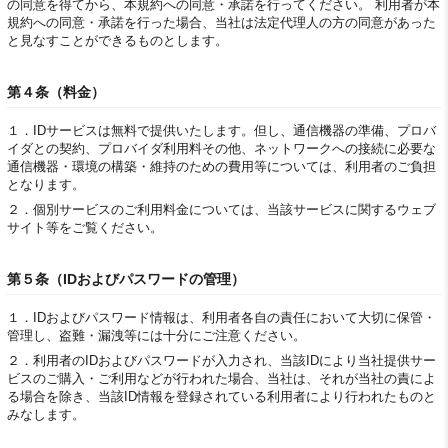
の同意を得てから、本規約への同意・承諾を行ってください。 利用者が本
規約への同意・承諾を行った場合、当社は法定代理人の方の同意があった
と見なすことができるものとします。
第４条（料金）
１．
IDサービスは無料で提供いたします。但し、通信機器の準備、プロバ
イダとの契約、プロバイダ利用料その他、ネットワークへの接続に必要な
通信機器・環境の構築・維持のための費用等については、利用者のご負担
となります。
２．
個別サービスのご利用料金については、当該サービスに関するウェブ
サイト等をご覧ください。
第５条（IDおよびパスワードの管理）
１．
IDおよびパスワード情報は、利用者各自の責任において大切に保管・
管理し、盗難・漏洩等には十分にご注意ください。
２．
利用者のIDおよびパスワードが入力され、当該IDにより当社提供サー
ビスのご購入・ご利用などが行われた場合、当社は、それが当社の責によ
る場合を除き、当該ID情報を登録されている利用者により行われたものと
みなします。