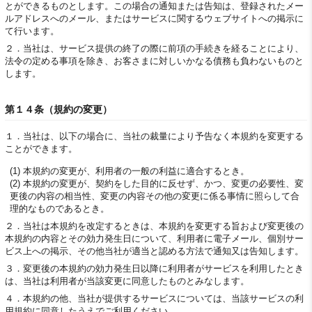
とができるものとします。この場合の通知または告知は、登録されたメー
ルアドレスへのメール、またはサービスに関するウェブサイトへの掲示に
て行います。
２．
当社は、サービス提供の終了の際に前項の手続きを経ることにより、
法令の定める事項を除き、お客さまに対しいかなる債務も負わないものと
します。
第１４条（規約の変更）
１．
当社は、以下の場合に、当社の裁量により予告なく本規約を変更する
ことができます。
(1) 本規約の変更が、利用者の一般の利益に適合するとき。
(2) 本規約の変更が、契約をした目的に反せず、かつ、変更の必要性、変
更後の内容の相当性、変更の内容その他の変更に係る事情に照らして合
理的なものであるとき。
２．
当社は本規約を改定するときは、本規約を変更する旨および変更後の
本規約の内容とその効力発生日について、利用者に電子メール、個別サー
ビス上への掲示、その他当社が適当と認める方法で通知又は告知します。
３．
変更後の本規約の効力発生日以降に利用者がサービスを利用したとき
は、当社は利用者が当該変更に同意したものとみなします。
４．
本規約の他、当社が提供するサービスについては、当該サービスの利
用規約に同意したうえでご利用ください。