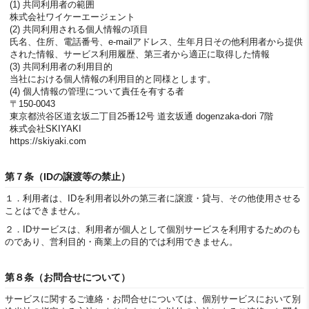
(1) 共同利用者の範囲
株式会社ワイケーエージェント
(2) 共同利用される個人情報の項目
氏名、住所、電話番号、e-mailアドレス、生年月日その他利用者から提供
された情報、サービス利用履歴、第三者から適正に取得した情報
(3) 共同利用者の利用目的
当社における個人情報の利用目的と同様とします。
(4) 個人情報の管理について責任を有する者
〒150-0043
東京都渋谷区道玄坂二丁目25番12号 道玄坂通 dogenzaka-dori 7階
株式会社SKIYAKI
https://skiyaki.com
第７条（IDの譲渡等の禁止）
１．
利用者は、IDを利用者以外の第三者に譲渡・貸与、その他使用させる
ことはできません。
２．
IDサービスは、利用者が個人として個別サービスを利用するためのも
のであり、営利目的・商業上の目的では利用できません。
第８条（お問合せについて）
サービスに関するご連絡・お問合せについては、個別サービスにおいて別