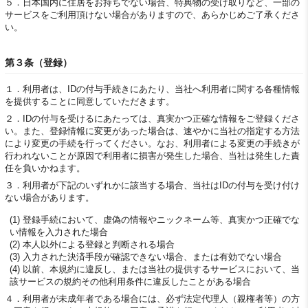
５．
日本国内に住居をお持ちでない場合、特典物の受け取りなど、一部の
サービスをご利用頂けない場合がありますので、あらかじめご了承くださ
い。
第３条（登録）
１．
利用者は、IDの付与手続きにあたり、当社へ利用者に関する各種情報
を提供することに同意していただきます。
２．
IDの付与を受けるにあたっては、真実かつ正確な情報をご登録くださ
い。また、登録情報に変更があった場合は、速やかに当社の指定する方法
により変更の手続を行ってください。なお、利用者による変更の手続きが
行われないことが原因で利用者に損害が発生した場合、当社は発生した責
任を負いかねます。
３．
利用者が下記のいずれかに該当する場合、当社はIDの付与を受け付け
ない場合があります。
(1) 登録手続において、虚偽の情報やニックネーム等、真実かつ正確でな
い情報を入力された場合
(2) 本人以外による登録と判断される場合
(3) 入力された決済手段が確認できない場合、または有効でない場合
(4) 以前、本規約に違反し、または当社の提供するサービスにおいて、当
該サービスの規約その他利用条件に違反したことがある場合
４．
利用者が未成年者である場合には、必ず法定代理人（親権者等）の方