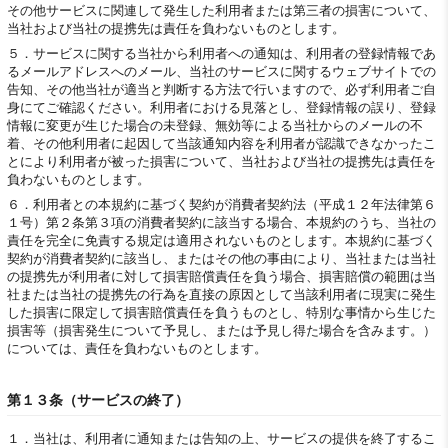
その他サービスに関連して発生した利用者または第三者の損害について、
当社および当社の提携先は責任を負わないものとします。
５．
サービスに関する当社から利用者への通知は、利用者の登録情報であ
るメールアドレスへのメール、当社のサービスに関するウェブサイトでの
告知、その他当社が適当と判断する方法で行いますので、必ず利用者ご自
身にてご確認ください。利用者における見落とし、登録情報の誤り、登録
情報に変更が生じた場合の未登録、無効等による当社からのメールの不
着、その他利用者に起因して当該通知内容を利用者が認識できなかったこ
とにより利用者が被った損害について、当社および当社の提携先は責任を
負わないものとします。
６．
利用者との本規約に基づく契約が消費者契約法（平成１２年法律第６
１号）第２条第３項の消費者契約に該当する場合、本規約のうち、当社の
責任を完全に免責する規定は適用されないものとします。本規約に基づく
契約が消費者契約に該当し、またはその他の事由により、当社または当社
の提携先が利用者に対して損害賠償責任を負う場合、損害賠償の範囲は当
社または当社の提携先の行為を直接の原因として当該利用者に現実に発生
した損害に限定して損害賠償責任を負うものとし、特別な事情から生じた
損害等（損害発生について予見し、または予見し得た場合を含みます。）
については、責任を負わないものとします。
第１３条（サービスの終了）
１．
当社は、利用者に通知または告知の上、サービスの提供を終了するこ