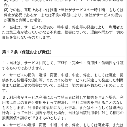
合。
(3) その他、運用上あるいは技術上当社がサービスの一時中断、もしくは
停止が必要であるか、または不測の事態により、当社がサービスの提供
が困難と判断した場合。
２．
当社は、サービスの提供の一時中断、停止等の発生により、利用者ま
たは第三者が被ったいかなる不利益、損害について、理由を問わず一切の
責任を負わないものとします。
第１２条（保証および責任）
１．
当社は、サービスに関して、正確性・完全性・有用性・信頼性を保証
するものではありません。
２．
サービスの提供、遅滞、変更、中断、中止、停止、もしくは廃止、提
供される情報等の流出等、またはその他サービスに関連して発生した利用
者または第三者の損害について、当社は一切の責任を負わないものとしま
す。
３．
利用者がサービス利用によって第三者に対して損害を与えた場合、利
用者は自己の責任と費用をもって解決し、当社に損害を与えることのない
ものとします。利用者が本規約に反した行為、または不正もしくは違法な
行為によって当社に損害を与えた場合、当社は当該利用者に対して相応の
損害賠償の請求ができるものとします。
４．
サービスの遅滞、変更、中断、中止、停止、もしくは廃止等、または