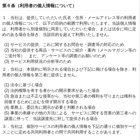
第６条（利用者の個人情報について）
１．
当社は、提供していただいた氏名・住所・メールアドレス等の利用者
の個人情報について、以下の目的の範囲で利用いたします。当該個人情報
は、利用者から別途個別に同意していただいた場合、または法令に特に定
めのある場合を除き、当該目的を超えて利用いたしません。
(1) サービスの提供、これに関するお問合せ・調査等の対応のため
(2) 当社の提供する商品・サービスのご紹介・案内（メールマガジン等の
ご送付等）、また、アンケート等の調査のお願いのため
(3) サービス利用状況の分析等のため
２．
当社は、本規約に明示される場合および下記に掲げる場合を除き、利
用者の個人情報を第三者に提供しません。
(1) 法令に基づく場合
(2) 法的権限を有する者からの開示要求があった場合
(3) 急迫または不正な侵害から、当社や第三者の権利を守りまたは権利を
回復するために止むを得ず開示する場合
(4) 業務上、委託先に開示が必要と判断される場合
(5) 事業の承継その他の方法による、サービスに関する営業の第三者への
譲渡に伴って、当該譲渡先に対して提供される場合
３．
当社は、個別サービスの利用者の個人情報を下記の通りに個別サービ
スごとに定める共同利用者との間で共同利用することがあります。