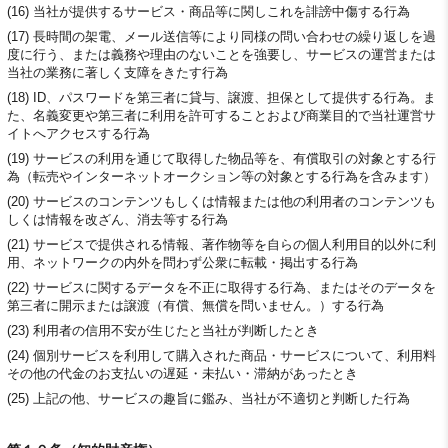
(16) 当社が提供するサービス・商品等に関しこれを誹謗中傷する行為
(17) 長時間の架電、メール送信等により同様の問い合わせの繰り返しを過
度に行う、または義務や理由のないことを強要し、サービスの運営または
当社の業務に著しく支障をきたす行為
(18) ID、パスワードを第三者に貸与、譲渡、担保として提供する行為。ま
た、名義変更や第三者に利用を許可することおよび商業目的で当社運営サ
イトへアクセスする行為
(19) サービスの利用を通じて取得した物品等を、有償取引の対象とする行
為（転売やインターネットオークション等の対象とする行為を含みます）
(20) サービスのコンテンツもしくは情報または他の利用者のコンテンツも
しくは情報を改ざん、消去等する行為
(21) サービスで提供される情報、著作物等を自らの個人利用目的以外に利
用、ネットワークの内外を問わず公衆に転載・掲出する行為
(22) サービスに関するデータを不正に取得する行為、またはそのデータを
第三者に開示または譲渡（有償、無償を問いません。）する行為
(23) 利用者の信用不安が生じたと当社が判断したとき
(24) 個別サービスを利用して購入された商品・サービスについて、利用料
その他の代金のお支払いの遅延・未払い・滞納があったとき
(25) 上記の他、サービスの趣旨に鑑み、当社が不適切と判断した行為