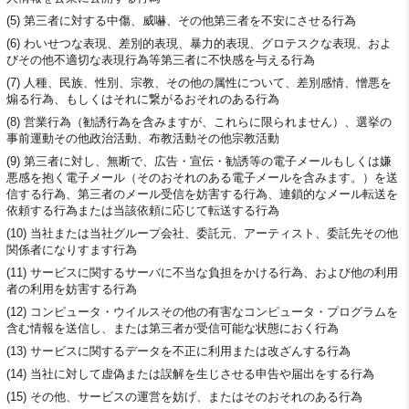
(5) 第三者に対する中傷、威嚇、その他第三者を不安にさせる行為
(6) わいせつな表現、差別的表現、暴力的表現、グロテスクな表現、およ
びその他不適切な表現行為等第三者に不快感を与える行為
(7) 人種、民族、性別、宗教、その他の属性について、差別感情、憎悪を
煽る行為、もしくはそれに繋がるおそれのある行為
(8) 営業行為（勧誘行為を含みますが、これらに限られません）、選挙の
事前運動その他政治活動、布教活動その他宗教活動
(9) 第三者に対し、無断で、広告・宣伝・勧誘等の電子メールもしくは嫌
悪感を抱く電子メール（そのおそれのある電子メールを含みます。）を送
信する行為、第三者のメール受信を妨害する行為、連鎖的なメール転送を
依頼する行為または当該依頼に応じて転送する行為
(10) 当社または当社グループ会社、委託元、アーティスト、委託先その他
関係者になりすます行為
(11) サービスに関するサーバに不当な負担をかける行為、および他の利用
者の利用を妨害する行為
(12) コンピュータ・ウイルスその他の有害なコンピュータ・プログラムを
含む情報を送信し、または第三者が受信可能な状態におく行為
(13) サービスに関するデータを不正に利用または改ざんする行為
(14) 当社に対して虚偽または誤解を生じさせる申告や届出をする行為
(15) その他、サービスの運営を妨げ、またはそのおそれのある行為