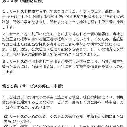
第１０条（知的財産権）
１．
サービスを構成するすべてのプログラム、ソフトウェア、商標、商
号 またはこれらに付随する技術全般に関する知的財産権およびその他の権
利は、特段の表示なき限り、当社または正当な権利を有する第三者に帰属
します。
２．
サービスをご利用いただくことにより得られる一切の情報は、当社ま
たは正当な権利を有する第三者が権利を持っています。そのため、当該情
報は当社または正当な権利を有する第三者の事前かつ明示の許諾なく複
製、出版、放送、公衆送信（送信可能化を含みます。）、その他方法を問
わず、私的使用の範囲を越えて使用することはできません。
３．
サービスの利用を通じて利用者が提供した情報により、当社が損害を
被った場合には、当該利用者は、当社に対して損害賠償責任を負うものと
します。
第１１条（サービスの停止・中断）
１．
当社は以下の何れかの事由に該当する場合、独自の判断により、利用
者に事前に通知することなくサービスの一部もしくは全部を一時中断、ま
たは停止することがあります。
(1) サービスのための装置、システムの保守点検、更新を定期的にまたは
緊急に行う場合。
(2) 火災、停電、天災などの不可抗力により、サービスの提供が困難な場