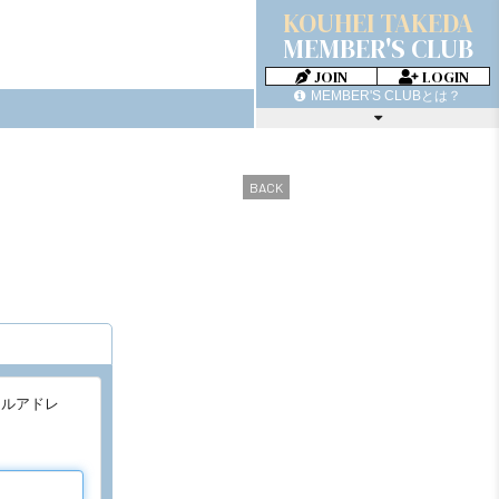
KOUHEI TAKEDA
MEMBER'S CLUB
JOIN
LOGIN
MEMBER'S CLUBとは？
MOVIE
PHOTO BLOG
BACK
RADIO
TICKET
GREETING MAIL
ールアドレ